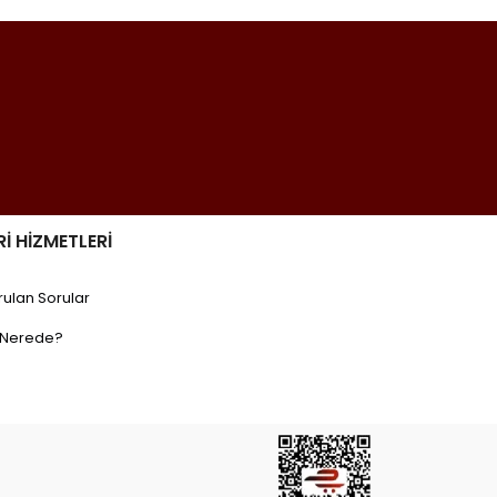
İ HİZMETLERİ
rulan Sorular
Nerede?