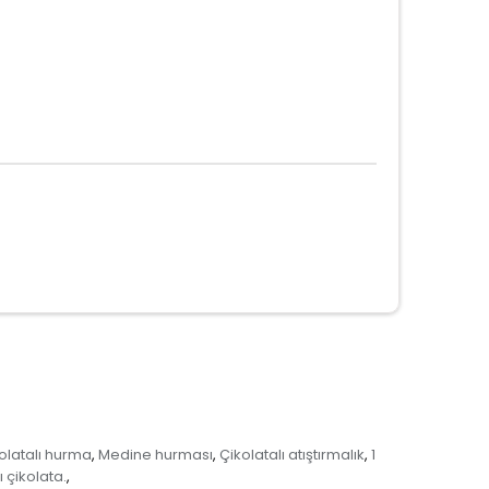
kolatalı hurma
Medine hurması
Çikolatalı atıştırmalık
1
,
,
,
 çikolata.
,