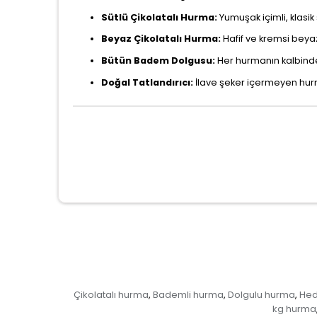
Sütlü Çikolatalı Hurma:
Yumuşak içimli, klasik 
Beyaz Çikolatalı Hurma:
Hafif ve kremsi beyaz ç
Bütün Badem Dolgusu:
Her hurmanın kalbinde 
Doğal Tatlandırıcı:
İlave şeker içermeyen hurman
Çikolatalı hurma
Bademli hurma
Dolgulu hurma
Hed
,
,
,
kg hurma