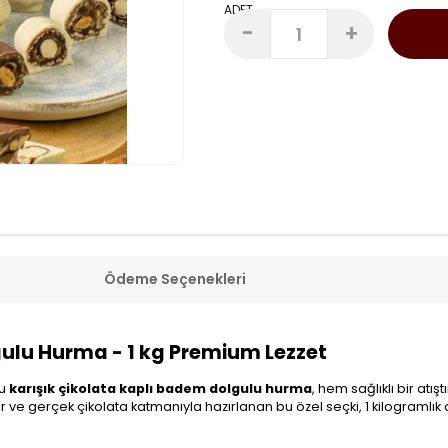
ADET
-
+
Ödeme Seçenekleri
gulu Hurma - 1 kg Premium Lezzet
ğu
karışık çikolata kaplı badem dolgulu hurma
, hem sağlıklı bir atı
r ve gerçek çikolata katmanıyla hazırlanan bu özel seçki, 1 kilogramlık a