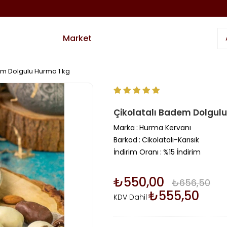
Market
em Dolgulu Hurma 1 kg
Çikolatalı Badem Dolgulu
Marka
:
Hurma Kervanı
Barkod
:
Cikolatalı-Karısık
İndirim Oranı
:
%
15
İndirim
₺550,00
₺656,50
₺555,50
KDV Dahil