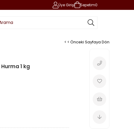
Üye Girişi
Sepetim
0
< < Önceki Sayfaya Dön
 Hurma 1 kg