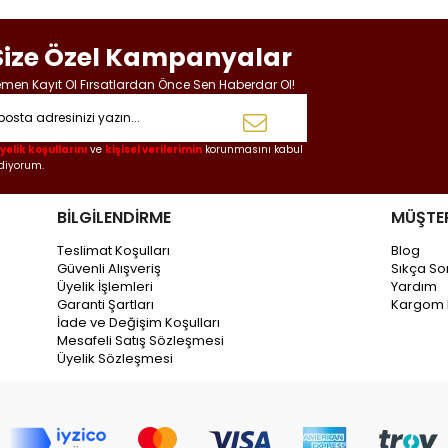
Size Özel Kampanyalar
men Kayıt Ol Fırsatlardan Önce Sen Haberdar Ol!
yelik koşullarını
ve
kişisel verilerimin
korunmasını kabul
diyorum.
BİLGİLENDİRME
MÜŞTER
Teslimat Koşulları
Blog
Güvenli Alışveriş
Sıkça So
Üyelik İşlemleri
Yardım
Garanti Şartları
Kargom 
İade ve Değişim Koşulları
Mesafeli Satış Sözleşmesi
Üyelik Sözleşmesi