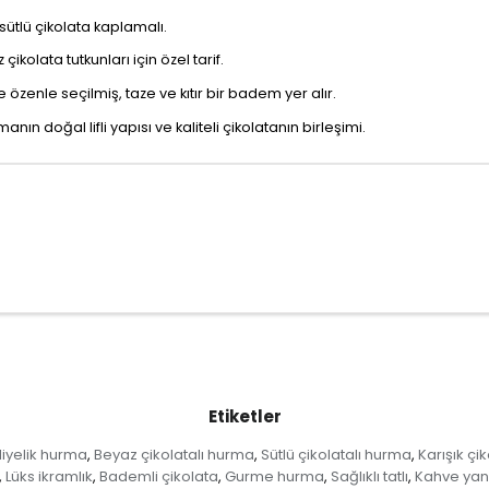
sütlü çikolata kaplamalı.
ikolata tutkunları için özel tarif.
özenle seçilmiş, taze ve kıtır bir badem yer alır.
ın doğal lifli yapısı ve kaliteli çikolatanın birleşimi.
Etiketler
iyelik hurma
Beyaz çikolatalı hurma
Sütlü çikolatalı hurma
Karışık çi
,
,
,
Lüks ikramlık
Bademli çikolata
Gurme hurma
Sağlıklı tatlı
Kahve yanı
,
,
,
,
,