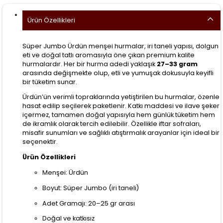
Ürün Özellikleri
Süper Jumbo Ürdün menşei hurmalar, iri taneli yapısı, dolgun
eti ve doğal tatlı aromasıyla öne çıkan premium kalite
hurmalardır. Her bir hurma adedi yaklaşık
27–33 gram
arasında değişmekte olup, etli ve yumuşak dokusuyla keyifli
bir tüketim sunar.
Ürdün’ün verimli topraklarında yetiştirilen bu hurmalar, özenle
hasat edilip seçilerek paketlenir. Katkı maddesi ve ilave şeker
içermez, tamamen doğal yapısıyla hem günlük tüketim hem
de ikramlık olarak tercih edilebilir. Özellikle iftar sofraları,
misafir sunumları ve sağlıklı atıştırmalık arayanlar için ideal bir
seçenektir.
Ürün Özellikleri
Menşei: Ürdün
Boyut: Süper Jumbo (iri taneli)
Adet Gramajı: 20–25 gr arası
Doğal ve katkısız