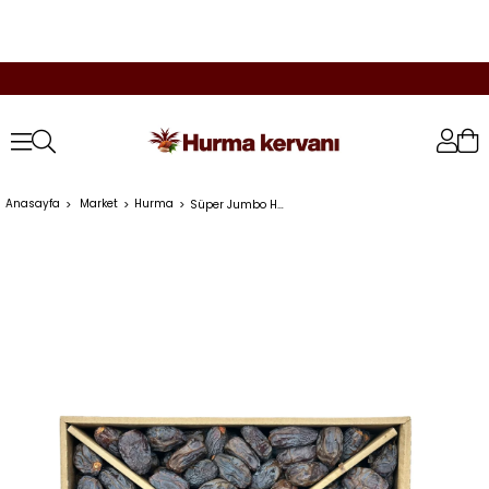
Anasayfa
Market
Hurma
Süper Jumbo Hurma 5 kg (Ürdün Menşei)