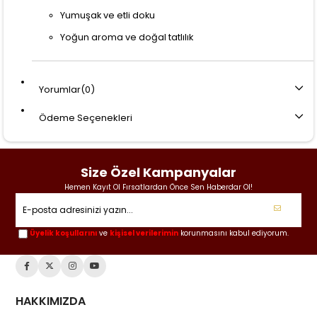
Yumuşak ve etli doku
Yoğun aroma ve doğal tatlılık
Yorumlar
(0)
Ödeme Seçenekleri
Size Özel Kampanyalar
Hemen Kayıt Ol Fırsatlardan Önce Sen Haberdar Ol!
Üyelik koşullarını
ve
kişisel verilerimin
korunmasını kabul ediyorum.
HAKKIMIZDA